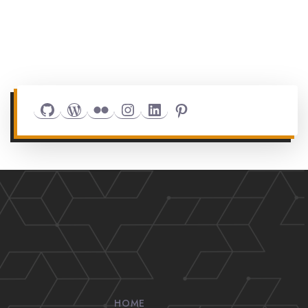
Github
WordPress
Flickr
Instagram
LinkedIn
Pinterest
HOME