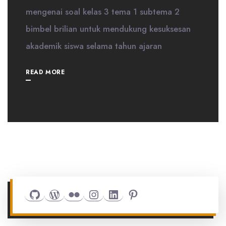
mengenai soal kelas 3 tema 1 subtema 2
bimbel brilian untuk mendukung kesuksesan
akademik siswa selama tahun ajaran
READ MORE
Github
WordPress
Flickr
Instagram
LinkedIn
Pinterest