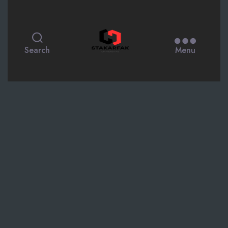
STAKARFAK.ac.id
Search
Menu