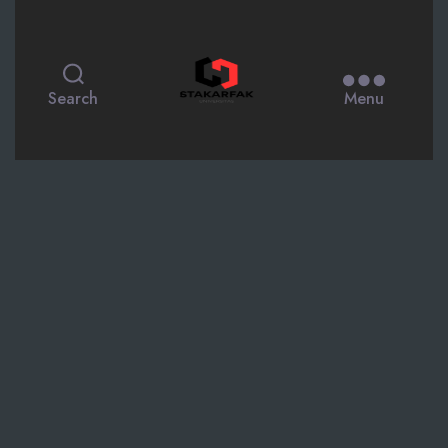
STAKARFAK.ac.id
Search
Menu