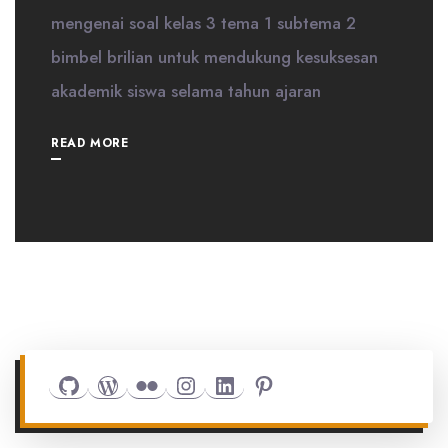
mengenai soal kelas 3 tema 1 subtema 2
bimbel brilian untuk mendukung kesuksesan
akademik siswa selama tahun ajaran
READ MORE
Github
WordPress
Flickr
Instagram
LinkedIn
Pinterest