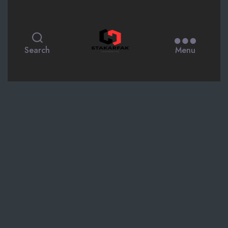
STAKARFAK.ac.id
Search
Menu