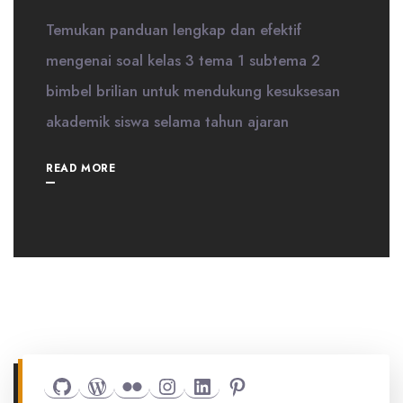
Temukan panduan lengkap dan efektif
mengenai soal kelas 3 tema 1 subtema 2
bimbel brilian untuk mendukung kesuksesan
akademik siswa selama tahun ajaran
READ MORE
Github
WordPress
Flickr
Instagram
LinkedIn
Pinterest