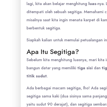
lagi, kita akan belajar menghitung
luas
-nya.
ditempati oleh sebuah segitiga. Memahami c
misalnya saat kita ingin menata karpet di k
berbentuk segitiga.
Siapkah kalian untuk memulai petualangan ini
Apa Itu Segitiga?
Sebelum kita menghitung luasnya, mari kita i
bangun datar yang memiliki
tiga sisi
dan
ti
titik sudut
.
Ada berbagai macam segitiga, lho! Ada segiti
segitiga sama kaki (dua sisinya sama panjang),
yaitu sudut 90 derajat), dan segitiga sembar