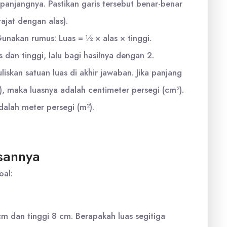
 panjangnya. Pastikan garis tersebut benar-benar
ajat dengan alas).
unakan rumus: Luas = ½ × alas × tinggi.
 dan tinggi, lalu bagi hasilnya dengan 2.
iskan satuan luas di akhir jawaban. Jika panjang
), maka luasnya adalah centimeter persegi (cm²).
dalah meter persegi (m²).
sannya
oal:
cm dan tinggi 8 cm. Berapakah luas segitiga