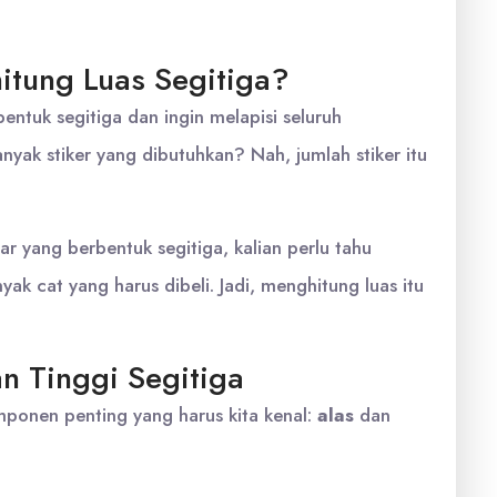
itung Luas Segitiga?
entuk segitiga dan ingin melapisi seluruh
nyak stiker yang dibutuhkan? Nah, jumlah stiker itu
ar yang berbentuk segitiga, kalian perlu tahu
k cat yang harus dibeli. Jadi, menghitung luas itu
 Tinggi Segitiga
mponen penting yang harus kita kenal:
alas
dan