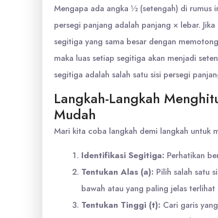
Mengapa ada angka ½ (setengah) di rumus i
persegi panjang adalah panjang × lebar. Jik
segitiga yang sama besar dengan memotongn
maka luas setiap segitiga akan menjadi seteng
segitiga adalah salah satu sisi persegi panjan
Langkah-Langkah Menghitu
Mudah
Mari kita coba langkah demi langkah untuk m
Identifikasi Segitiga:
Perhatikan ben
Tentukan Alas (a):
Pilih salah satu s
bawah atau yang paling jelas terlihat
Tentukan Tinggi (t):
Cari garis yan