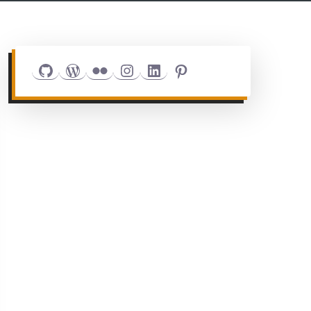
Github
WordPress
Flickr
Instagram
LinkedIn
Pinterest