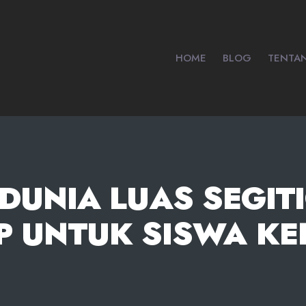
HOME
BLOG
TENTA
 DUNIA LUAS SEGIT
 UNTUK SISWA KE