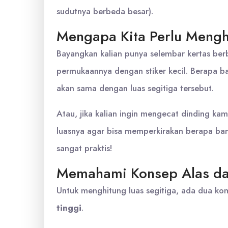
sudutnya berbeda besar).
Mengapa Kita Perlu Mengh
Bayangkan kalian punya selembar kertas berb
permukaannya dengan stiker kecil. Berapa ba
akan sama dengan luas segitiga tersebut.
Atau, jika kalian ingin mengecat dinding kam
luasnya agar bisa memperkirakan berapa banya
sangat praktis!
Memahami Konsep Alas dan
Untuk menghitung luas segitiga, ada dua ko
tinggi
.