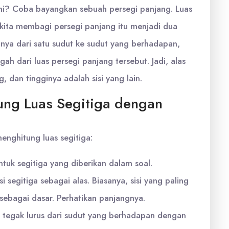
ni? Coba bayangkan sebuah persegi panjang. Luas
a kita membagi persegi panjang itu menjadi dua
ya dari satu sudut ke sudut yang berhadapan,
ah dari luas persegi panjang tersebut. Jadi, alas
g, dan tingginya adalah sisi yang lain.
ng Luas Segitiga dengan
enghitung luas segitiga:
tuk segitiga yang diberikan dalam soal.
isi segitiga sebagai alas. Biasanya, sisi yang paling
 sebagai dasar. Perhatikan panjangnya.
g tegak lurus dari sudut yang berhadapan dengan