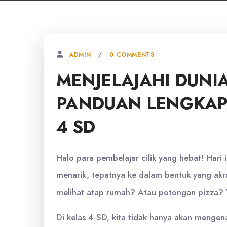
0 COMMENTS
ADMIN
MENJELAJAHI DUNIA
PANDUAN LENGKAP
4 SD
Halo para pembelajar cilik yang hebat! Hari 
menarik, tepatnya ke dalam bentuk yang akra
melihat atap rumah? Atau potongan pizza? Y
Di kelas 4 SD, kita tidak hanya akan mengenal