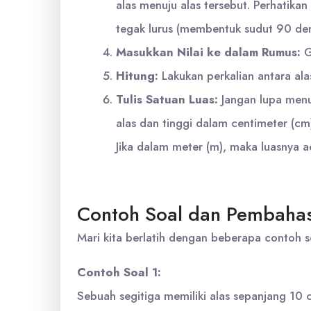
alas menuju alas tersebut. Perhatikan
tegak lurus (membentuk sudut 90 der
Masukkan Nilai ke dalam Rumus:
G
Hitung:
Lakukan perkalian antara alas
Tulis Satuan Luas:
Jangan lupa menul
alas dan tinggi dalam centimeter (cm
Jika dalam meter (m), maka luasnya a
Contoh Soal dan Pembaha
Mari kita berlatih dengan beberapa contoh s
Contoh Soal 1:
Sebuah segitiga memiliki alas sepanjang 10 