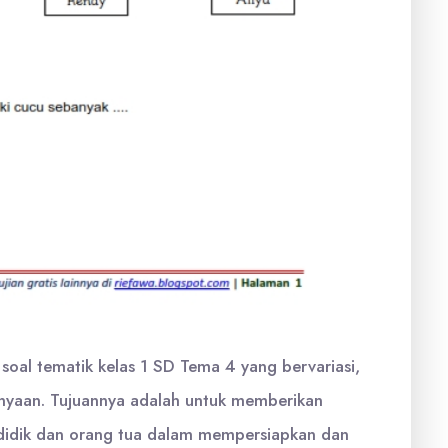
 soal tematik kelas 1 SD Tema 4 yang bervariasi,
nyaan. Tujuannya adalah untuk memberikan
didik dan orang tua dalam mempersiapkan dan