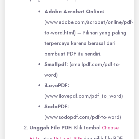
Adobe Acrobat Online:
(www.adobe.com/acrobat/online/pdf-
to-word.html) – Pilihan yang paling
terpercaya karena berasal dari
pembuat PDF itu sendiri.
Smallpdf:
(smallpdf.com/pdf-to-
word)
iLovePDF:
(www.ilovepdf.com/pdf_to_word)
SodoPDF:
(www.sodopdf.com/pdf-to-word)
Unggah File PDF:
Klik tombol
Choose
atau
dan pilih file PDF
File
Upload PDF