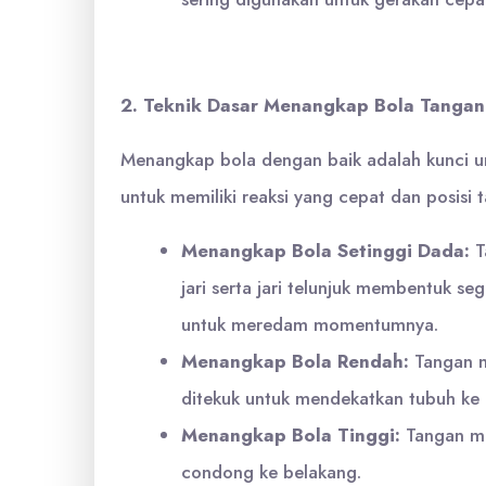
2. Teknik Dasar Menangkap Bola Tangan
Menangkap bola dengan baik adalah kunci un
untuk memiliki reaksi yang cepat dan posisi 
Menangkap Bola Setinggi Dada:
T
jari serta jari telunjuk membentuk se
untuk meredam momentumnya.
Menangkap Bola Rendah:
Tangan m
ditekuk untuk mendekatkan tubuh ke 
Menangkap Bola Tinggi:
Tangan me
condong ke belakang.