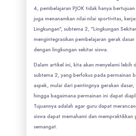
4, pembelajaran PJOK tidak hanya bertujuan
juga menanamkan nilai-nilai sportivitas, ker
Lingkungan", subtema 2, "Lingkungan Sekit
mengintegrasikan pembelajaran gerak dasar
dengan lingkungan sekitar siswa.
Dalam artikel ini, kita akan menyelami lebi
subtema 2, yang berfokus pada permainan b
aspek, mulai dari pentingnya gerakan dasar, 
hingga bagaimana permainan ini dapat diapli
Tujuannya adalah agar guru dapat merancang
siswa dapat memahami dan mempraktikkan g
semangat.