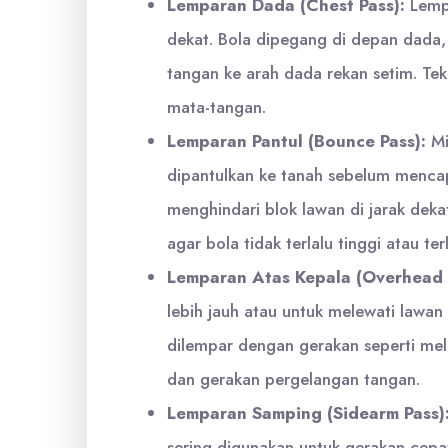
Lemparan Dada (Chest Pass):
Lempa
dekat. Bola dipegang di depan dada
tangan ke arah dada rekan setim. Tek
mata-tangan.
Lemparan Pantul (Bounce Pass):
Mi
dipantulkan ke tanah sebelum mencapa
menghindari blok lawan di jarak deka
agar bola tidak terlalu tinggi atau ter
Lemparan Atas Kepala (Overhead 
lebih jauh atau untuk melewati lawan 
dilempar dengan gerakan seperti mel
dan gerakan pergelangan tangan.
Lemparan Samping (Sidearm Pass)
sering digunakan untuk gerakan cepa