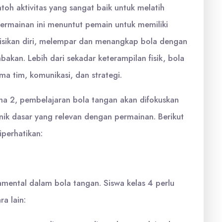
toh aktivitas yang sangat baik untuk melatih
ermainan ini menuntut pemain untuk memiliki
sikan diri, melempar dan menangkap bola dengan
akan. Lebih dari sekadar keterampilan fisik, bola
a tim, komunikasi, dan strategi.
a 2, pembelajaran bola tangan akan difokuskan
ik dasar yang relevan dengan permainan. Berikut
perhatikan:
amental dalam bola tangan. Siswa kelas 4 perlu
a lain: