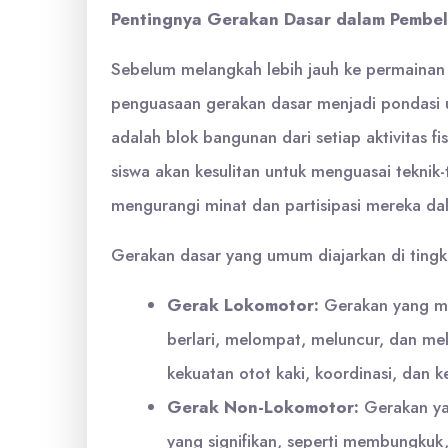
Pentingnya Gerakan Dasar dalam Pembel
Sebelum melangkah lebih jauh ke permaina
penguasaan gerakan dasar menjadi pondasi
adalah blok bangunan dari setiap aktivitas fi
siswa akan kesulitan untuk menguasai teknik-
mengurangi minat dan partisipasi mereka da
Gerakan dasar yang umum diajarkan di tingka
Gerak Lokomotor:
Gerakan yang mel
berlari, melompat, meluncur, dan me
kekuatan otot kaki, koordinasi, dan 
Gerak Non-Lokomotor:
Gerakan ya
yang signifikan, seperti membungku