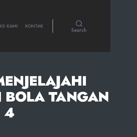
NG KAMI
KONTAK
Search
MENJELAJAHI
 BOLA TANGAN
 4