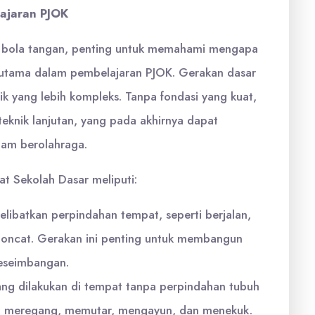
ajaran PJOK
n bola tangan, penting untuk memahami mengapa
 utama dalam pembelajaran PJOK. Gerakan dasar
sik yang lebih kompleks. Tanpa fondasi yang kuat,
teknik lanjutan, yang pada akhirnya dapat
lam berolahraga.
t Sekolah Dasar meliputi:
ibatkan perpindahan tempat, seperti berjalan,
loncat. Gerakan ini penting untuk membangun
keseimbangan.
ng dilakukan di tempat tanpa perpindahan tubuh
k, meregang, memutar, mengayun, dan menekuk.