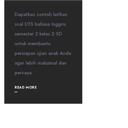
Dapatkan contoh latihan
soal UTS bahasa Inggris
semester 2 kelas 2 SD
untuk membantu
persiapan ujian anak Anda
agar lebih maksimal dan
percaya
READ MORE