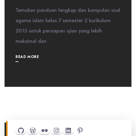
Temukan panduan lengkap dan kumpulan soal
agama islam kelas 7 semester 2 kurikulum
2013 untuk persiapan ujian yang lebih
maksimal dan
READ MORE
Github
WordPress
Flickr
Instagram
LinkedIn
Pinterest