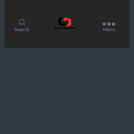
STAKARFAK.ac.id
Search
Menu