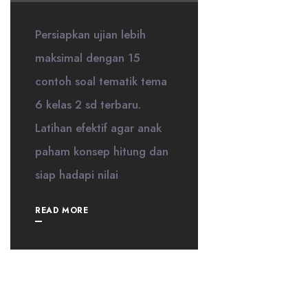
Persiapkan ujian lebih
maksimal dengan 15
contoh soal tematik tema
6 kelas 2 sd terbaru.
Latihan efektif agar anak
paham konsep hitung dan
siap hadapi nilai
READ MORE