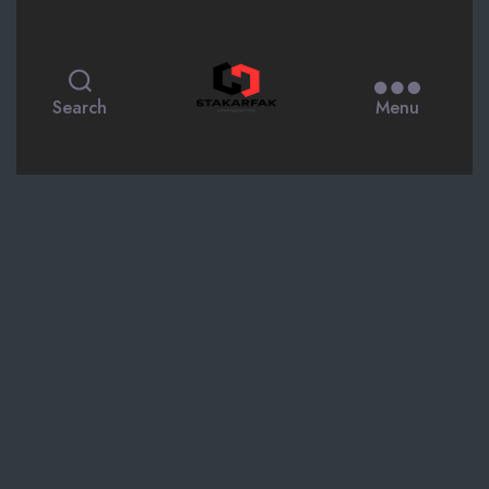
STAKARFAK.ac.id
Search
Menu