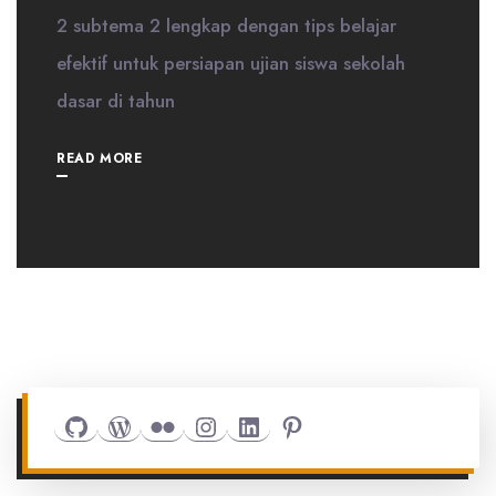
2 subtema 2 lengkap dengan tips belajar
efektif untuk persiapan ujian siswa sekolah
dasar di tahun
READ MORE
Github
WordPress
Flickr
Instagram
LinkedIn
Pinterest