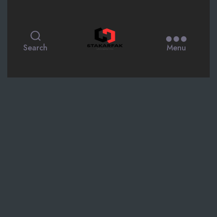
STAKARFAK.ac.id
Search
Menu