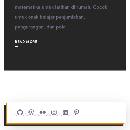
matematika untuk latihan di rumah. Cocok
untuk anak belajar penjumlahan,
pengurangan, dan pola
READ MORE
Github
WordPress
Flickr
Instagram
LinkedIn
Pinterest