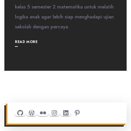
kelas 5 semester 2 matematika untuk melatih
logika anak agar lebih siap menghadapi ujian
sekolah dengan percaya
READ MORE
Github
WordPress
Flickr
Instagram
LinkedIn
Pinterest