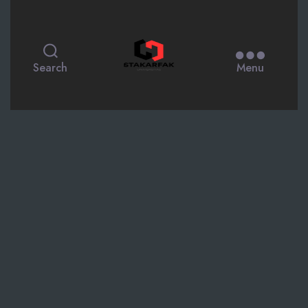
STAKARFAK.ac.id
Search
Menu