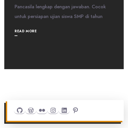
Pancasila lengkap dengan jawaban. Cocok
untuk persiapan ujian siswa SMP di tahun
READ MORE
Github
WordPress
Flickr
Instagram
LinkedIn
Pinterest