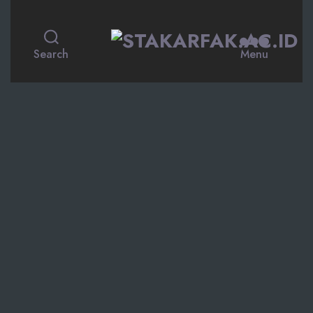
STAKARFAK.ac.id
Search
Menu