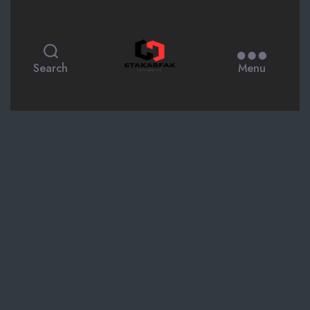
STAKARFAK.ac.id
Search
Menu