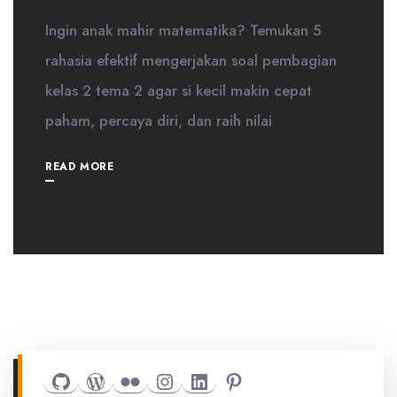
Ingin anak mahir matematika? Temukan 5
rahasia efektif mengerjakan soal pembagian
kelas 2 tema 2 agar si kecil makin cepat
paham, percaya diri, dan raih nilai
READ MORE
Github
WordPress
Flickr
Instagram
LinkedIn
Pinterest