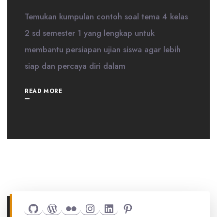
Temukan kumpulan contoh soal tema 4 kelas
2 sd semester 1 yang lengkap untuk
membantu persiapan ujian siswa agar lebih
siap dan percaya diri dalam
READ MORE
Github
WordPress
Flickr
Instagram
LinkedIn
Pinterest