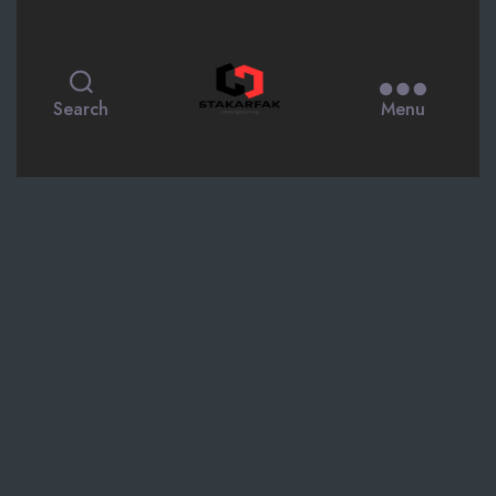
STAKARFAK.ac.id
Search
Menu