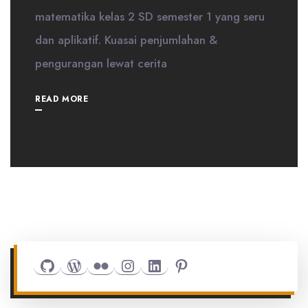
matematika kelas 2 SD semester 1 yang seru
dan aplikatif. Kuasai penjumlahan &
pengurangan lewat cerita
READ MORE
Github
WordPress
Flickr
Instagram
LinkedIn
Pinterest