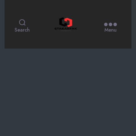
STAKARFAK.ac.id
Search
Menu