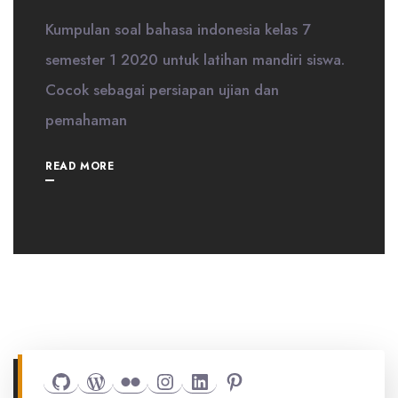
Kumpulan soal bahasa indonesia kelas 7
semester 1 2020 untuk latihan mandiri siswa.
Cocok sebagai persiapan ujian dan
pemahaman
READ MORE
Github
WordPress
Flickr
Instagram
LinkedIn
Pinterest