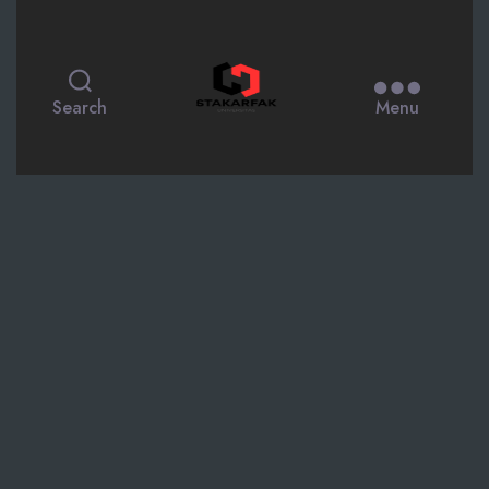
STAKARFAK.ac.id
Search
Menu