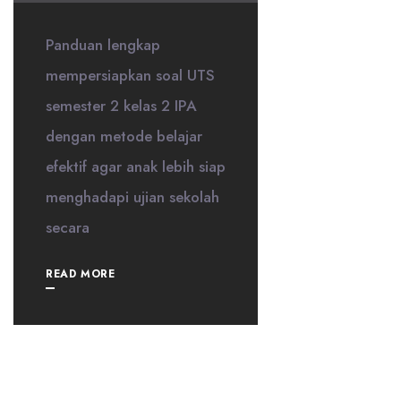
Panduan lengkap
mempersiapkan soal UTS
semester 2 kelas 2 IPA
dengan metode belajar
efektif agar anak lebih siap
menghadapi ujian sekolah
secara
READ MORE